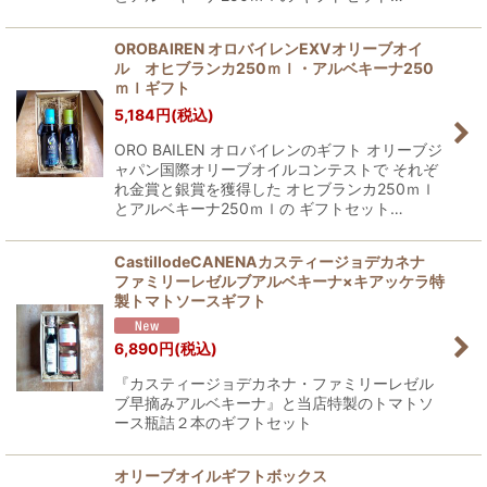
OROBAIREN オロバイレンEXVオリーブオイ
ル オヒブランカ250ｍｌ・アルベキーナ250
ｍｌギフト
5,184
円
(税込)
ORO BAILEN オロバイレンのギフト オリーブジ
ャパン国際オリーブオイルコンテストで それぞ
れ金賞と銀賞を獲得した オヒブランカ250ｍｌ
とアルベキーナ250ｍｌの ギフトセット…
CastillodeCANENAカスティージョデカネナ
ファミリーレゼルブアルベキーナ×キアッケラ特
製トマトソースギフト
6,890
円
(税込)
『カスティージョデカネナ・ファミリーレゼル
ブ早摘みアルベキーナ』と当店特製のトマトソ
ース瓶詰２本のギフトセット
オリーブオイルギフトボックス