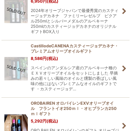
6,950
円
(税込)
2024年オリーブジャパンで最優秀賞のカスティ
ージョデカネナ ファミリーレゼルブ ピクア
ル250mlとシルバーメダルのアルベキーナ
250mlのカスティージョデカネナのオリジナル
ギフトBOX入り
CastillodeCANENAカスティージョデカネナ・
プレミアムオリーブオイルギフト
8,586
円
(税込)
スペインのアンダルシア産のアルベキ―ナ種の
ＥＸＶオリーブオイルをセットにしました 早摘
みの若々しい風味のオイルと燻製の香ばしい風
味の他にはないプレミアムなオイルのギフトで
す ・カスティージョデ…
OROBAIREN オロバイレンEXVオリーブオイ
ル フラントイオ250ｍｌ・オヒブランカ250
ｍｌギフト
5,292
円
(税込)
ORO BAILEN オロバイレンのギフト オリーブジ