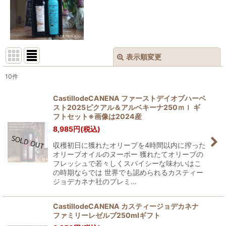
表示順変更
閉じる
10
件
表示数
:
CastillodeCANENA ファーストデイオブハーベ
スト2025ピクアル＆アルベキーナ250ｍｌ ギ
並び順
:
フトセット※画像は2024産
8,985
円
(税込)
絞り込む
収穫初日に獲れたオリーブを4時間以内に搾った
オリーブオイルのヌーボー 獲れたてオリーブの
フレッシュで若々しくスパイシーな味わいはこ
の時期ならでは 世界でも認められるカスティー
ジョデカネナ社のプレミ…
CastillodeCANENA カスティージョデカネナ
ファミリーレゼルブ250mlギフト