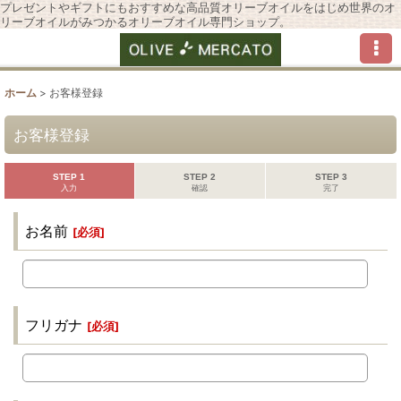
プレゼントやギフトにもおすすめな高品質オリーブオイルをはじめ世界のオ
リーブオイルがみつかるオリーブオイル専門ショップ。
ホーム
>
お客様登録
お客様登録
STEP 1
STEP 2
STEP 3
入力
確認
完了
お名前
[
必須
]
フリガナ
[
必須
]