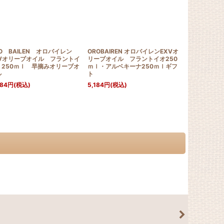
O BAILEN オロバイレン
OROBAIREN オロバイレンEXVオ
Castillo d
XVオリーブオイル フラントイ
リーブオイル フラントイオ250
ブオイル 25
 250ｍｌ 早摘みオリーブオ
ｍｌ・アルベキーナ250ｍｌギフ
3,499
円
(税込
ル
ト
484
円
(税込)
5,184
円
(税込)