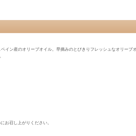
スペイン産のオリーブオイル。早摘みのとびきりフレッシュなオリーブ
。
めにお召し上がりください。