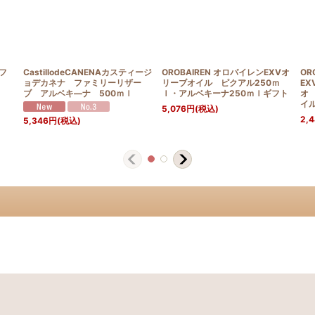
 フ
CastillodeCANENAカスティージ
OROBAIREN オロバイレンEXVオ
OR
スト
ョデカネナ ファミリーリザー
リーブオイル ピクアル250ｍ
E
ブ アルベキ―ナ 500ｍｌ
ｌ・アルベキーナ250ｍｌギフト
オ
イ
5,076
円
(税込)
2,
5,346
円
(税込)