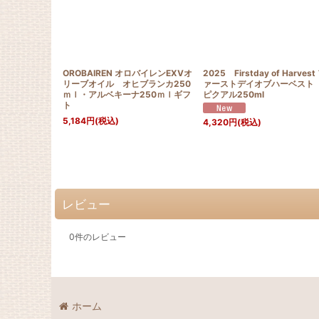
OROBAIREN オロバイレンEXVオ
2025 Firstday of Harvest
リーブオイル オヒブランカ250
ァーストデイオブハーベ
ｍｌ・アルベキーナ250ｍｌギフ
ピクアル250ml
ト
5,184
円
(税込)
4,320
円
(税込)
レビュー
0
件のレビュー
ホーム