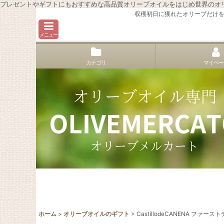
プレゼントやギフトにもおすすめな高品質オリーブオイルをはじめ世界のオ
収穫初日に獲れたオリーブだけを
メニュー
カテゴリ
マイペー
ホーム
>
オリーブオイルのギフト
>
CastillodeCANENA フ