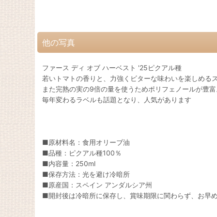
他の写真
ファース ディ オブ ハーベスト '25ピクアル種
若いトマトの香りと、力強くビターな味わいを楽しめる
また完熟の実の9倍の量を使うためポリフェノールが豊富
毎年変わるラベルも話題となり、人気があります
■原材料名：食用オリーブ油
■品種：ピクアル種100％
■内容量：250ml
■保存方法：光を避け冷暗所
■原産国：スペイン アンダルシア州
■開封後は冷暗所に保存し、賞味期限に関わらず、お早