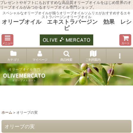
プレゼントやギフトにもおすすめな高品質オリーブオイルをはじめ世界のオ
リーブオイルがみつかるオリーブオイル専門ショップ。
スペシャルなオリーブオイルが揃うオリーブオイルソムリエがおすすめするエキ
ストラバージンオリーブオイル
オリーブオイル エキストラバージン 効果 レシ
ピ
メニュー
カート
カテゴリ
マイページ
商品検索
ご利用案内
ホーム
>
オリーブの実
オリーブの実