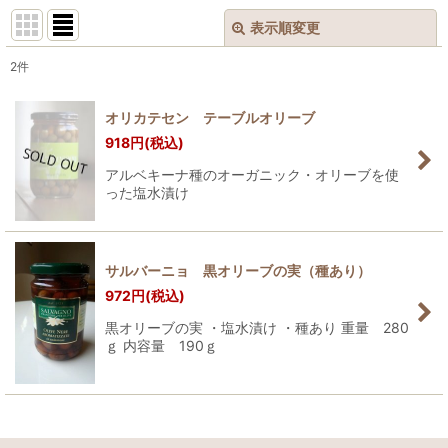
表示順変更
閉じる
2
件
表示数
:
オリカテセン テーブルオリーブ
並び順
:
918
円
(税込)
アルベキーナ種のオーガニック・オリーブを使
った塩水漬け
絞り込む
サルバーニョ 黒オリーブの実（種あり）
972
円
(税込)
黒オリーブの実 ・塩水漬け ・種あり 重量 280
ｇ 内容量 190ｇ