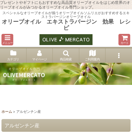
プレゼントやギフトにもおすすめな高品質オリーブオイルをはじめ世界のオ
リーブオイルがみつかるオリーブオイル専門ショップ。
スペシャルなオリーブオイルが揃うオリーブオイルソムリエがおすすめするエキ
ストラバージンオリーブオイル
オリーブオイル エキストラバージン 効果 レシ
ピ
メニュー
カート
カテゴリ
マイページ
商品検索
ご利用案内
ホーム
>
アルゼンチン産
アルゼンチン産