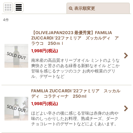
表示順変更
閉じる
4
件
表示数
:
【OLIVEJAPAN2023 最優秀賞】FAMILIA
ZUCCARDI ’22ファミリア ズッカルディ ア
並び順
:
ラウコ 250ｍｌ
1,998
円
(税込)
絞り込む
南米産の高品質オリーブオイル ミントのような
爽快さと苦さのある緑香る新鮮なオイル どこか
甘味を感じるナッツのコク お肉や根菜のグリ
ル、デザートなど
FAMILIA ZUCCARDI ’22ファミリア スッカル
ディ コラティーナ 250ｍl
1,998
円
(税込)
ほどよい辛さの後に感じる甘味は赤身のお肉や
味のしっかりしたお料理、熟成チーズ、ダーク
チョコレートのデザートなどによくあいます。