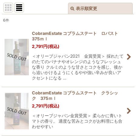
表示順変更
閉じる
6
件
表示数
:
CobramEstate コブラムステート ロバスト
375ｍｌ
並び順
:
2,791
円
(税込)
＜オリーブジャパン2021 金賞受賞＞ 採れたて
絞り込む
のたてのバナナやオレンジのようなフレッシュ
な香り クルミのような甘さとコクを感じ、後か
ら追いかけるようにくるやや強い辛みが良いア
クセントになる …
CobramEstate コブラムステート クラシッ
ク 375ｍｌ
2,791
円
(税込)
＜オリーブジャパン金賞受賞＞ 柔らかに青いト
マトの香り。 適度な苦みとコクがお料理にも合
わせやすい