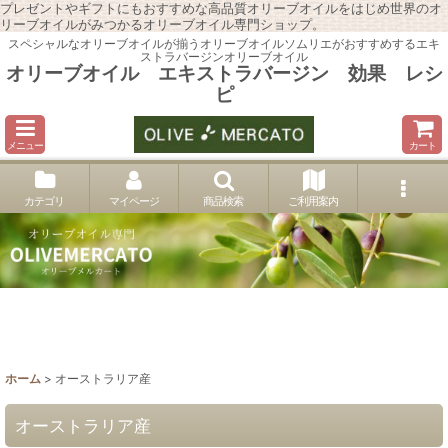
プレゼントやギフトにもおすすめな高品質オリーブオイルをはじめ世界のオ
リーブオイルがみつかるオリーブオイル専門ショップ。
スペシャルなオリーブオイルが揃うオリーブオイルソムリエがおすすめするエキ
ストラバージンオリーブオイル
オリーブオイル エキストラバージン 効果 レシ
ピ
メニュー
カート
カテゴリ
マイページ
商品検索
ご利用案内
ホーム
>
オーストラリア産
オーストラリア産