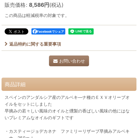
販売価格
:
8,586
円
(税込)
この商品は軽減税率の対象です。
Facebookでシェア
返品特約に関する重要事項
お問い合わせ
商品詳細
スペインのアンダルシア産のアルベキ―ナ種のＥＸＶオリーブオ
イルをセットにしました
早摘みの若々しい風味のオイルと燻製の香ばしい風味の他にはな
いプレミアムなオイルのギフトです
・カスティージョデカネナ ファミリーリザーブ早摘みアルベキ
―ナ 250ｍｌ