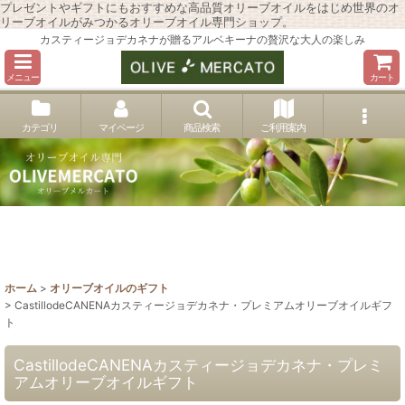
プレゼントやギフトにもおすすめな高品質オリーブオイルをはじめ世界のオ
リーブオイルがみつかるオリーブオイル専門ショップ。
カスティージョデカネナが贈るアルベキーナの贅沢な大人の楽しみ
メニュー
カート
カテゴリ
マイページ
商品検索
ご利用案内
ホーム
>
オリーブオイルのギフト
>
CastillodeCANENAカスティージョデカネナ・プレミアムオリーブオイルギフ
ト
CastillodeCANENAカスティージョデカネナ・プレミ
アムオリーブオイルギフト