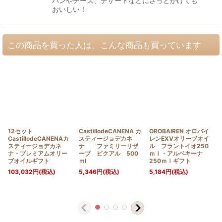
パンやチーズ、デザートなどにさっとかけても
おいしい！
この商品を買った人は、こんな商品も買っています
12セット
CastillodeCANENA カ
OROBAIREN オロバイ
CastillodeCANENAカ
スティージョデカネ
レンEXVオリーブオイ
スティージョデカネ
ナ ファミリーリザ
ル フラントイオ250
ナ・プレミアムオリー
ーブ ピクアル 500
ｍｌ・アルベキーナ
ブオイルギフト
ｍⅼ
250ｍｌギフト
103,032
円
(税込)
5,346
円
(税込)
5,184
円
(税込)