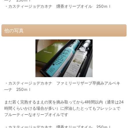
・カスティージョデカネナ 燻香オリーブオイル 250ｍｌ
他の写真
・カスティージョデカネナ ファミリーリザーブ早摘みアルベキ
―ナ 250ｍｌ
まだ若く完熟するまえの実を摘み取ってから4時間以内（通常は24
時間くらいかける場合が多い）に搾油したとってもフレッシュで
フルーティーなオリーブオイルです
・カスティージョデカネナ 燻香オリーブオイル 250ｍｌ