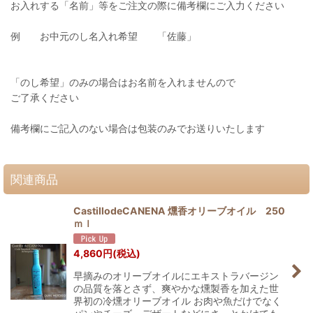
お入れする「名前」等をご注文の際に備考欄にご入力ください
例 お中元のし名入れ希望 「佐藤」
「のし希望」のみの場合はお名前を入れませんので
ご了承ください
備考欄にご記入のない場合は包装のみでお送りいたします
関連商品
CastillodeCANENA 燻香オリーブオイル 250
ｍｌ
4,860
円
(税込)
早摘みのオリーブオイルにエキストラバージン
の品質を落とさず、爽やかな燻製香を加えた世
界初の冷燻オリーブオイル お肉や魚だけでなく