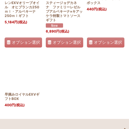
レンEXVオリーブオイ
スティージョデカネ
ボックス
ル オヒブランカ250
ナ ファミリーレゼル
440
円
(税込)
ｍｌ・アルベキーナ
ブアルベキーナ×キアッ
250ｍｌギフト
ケラ特製トマトソース
ギフト
5,184
円
(税込)
6,890
円
(税込)
オプション選択
オプション選択
オプション選択
早摘みロイヤルEXVギ
フトBOX
400
円
(税込)