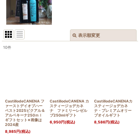
表示順変更
閉じる
10
件
表示数
:
並び順
:
絞り込む
CastillodeCANENA フ
CastillodeCANENA カ
CastillodeCANENAカ
ァーストデイオブハー
スティージョデカネ
スティージョデカネ
ベスト2025ピクアル＆
ナ ファミリーレゼル
ナ・プレミアムオリー
アルベキーナ250ｍｌ
ブ250mlギフト
ブオイルギフト
ギフトセット※画像は
6,950
円
(税込)
8,586
円
(税込)
2024産
8,985
円
(税込)