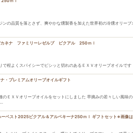
ル 250ｍｌ
ジンの品質を落とさず、爽やかな燻製香を加えた世界初の冷燻オリーブ
ージョデカネナ ファミリーレゼルブ ピクアル 250ｍｌ
りで程よくスパイシーでピシッと切れのあるＥＸＶオリーブオイルです
ョデカネナ・プレミアムオリーブオイルギフト
種のＥＸＶオリーブオイルをセットにしました 早摘みの若々しい風味
…
イオブハーベスト2025ピクアル＆アルベキーナ250ｍｌ ギフトセット※画像は