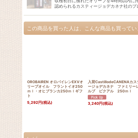
収穫初日に獲れたオリーブを4時間以内に
認められるカスティージョデカネナ社のプ
この商品を買った人は、こんな商品も買ってい
OROBAIREN オロバイレンEXVオ
入荷CastillodeCANENAカ
リーブオイル フラントイオ250
ージョデカネナ ファミリー
ｍｌ・オヒブランカ250ｍｌギフ
ルブ ピクアル 250ｍｌ
ト
5,292
円
(税込)
3,240
円
(税込)