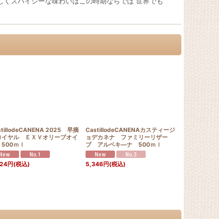
しくスパイシーな味わいはこの時期ならでは 世界でも
stillodeCANENA 2025 早摘
CastillodeCANENAカスティージ
Castillod
ロイヤル ＥＸＶオリーブオイ
ョデカネナ ファミリーリザー
ョデカネナ 
500ｍｌ
ブ アルベキ―ナ 500ｍｌ
アルベキーナ
マトソースギ
424
円
(税込)
5,346
円
(税込)
6,890
円
(税込