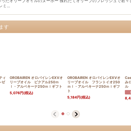
搾ったオリーブオイルのヌーボー 獲れたてオリーブのフレッシュで若々
レミ…
ます
スティ
OROBAIREN オロバイレンEXVオ
OROBAIREN オロバイレンEXVオ
Ca
レゼ
リーブオイル ピクアル250ｍ
リーブオイル フラントイオ250
み
ｌ・アルベキーナ250ｍｌギフト
ｍｌ・アルベキーナ250ｍｌギフ
ル 
ト
5,076
円
(税込)
5,184
円
(税込)
8,