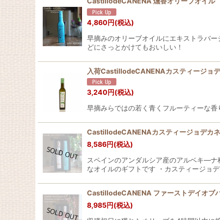
CastillodeCANENA 燻香オリーブオイ
4,860
円
(税込)
早摘みのオリーブオイルにエキストラバー
どにさっとかけてもおいしい！
入荷CastillodeCANENAカスティ
3,240
円
(税込)
早摘みらではの若く青くフルーティーな香
CastillodeCANENAカスティージ
8,586
円
(税込)
スペインのアンダルシア産のアルベキ―ナ
なオイルのギフトです ・カスティージョデ
CastillodeCANENA ファーストデ
8,985
円
(税込)