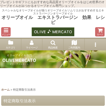
プレゼントやギフトにもおすすめな高品質オリーブオイルをはじめ世界のオ
リーブオイルがみつかるオリーブオイル専門ショップ。
スペシャルなオリーブオイルが揃うオリーブオイルソムリエがおすすめするエキ
ストラバージンオリーブオイル
オリーブオイル エキストラバージン 効果 レシ
ピ
メニュー
カート
カテゴリ
マイページ
商品検索
ご利用案内
ホーム
>
特定商取引法表示
特定商取引法表示