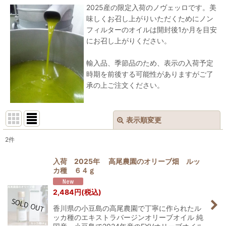
2025産の限定入荷のノヴェッロです。美
味しくお召し上がりいただくためにノン
フィルターのオイルは開封後1か月を目安
にお召し上がりください。
輸入品、季節品のため、表示の入荷予定
時期を前後する可能性がありますがご了
承の上ご注文ください。
表示順変更
閉じる
2
件
表示数
:
入荷 2025年 高尾農園のオリーブ畑 ルッ
カ種 ６４ｇ
並び順
:
2,484
円
(税込)
絞り込む
香川県の小豆島の高尾農園で丁寧に作られたル
ッカ種のエキストラバージンオリーブオイル 純