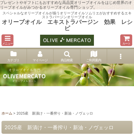
プレゼントやギフトにもおすすめな高品質オリーブオイルをはじめ世界のオ
リーブオイルがみつかるオリーブオイル専門ショップ。
スペシャルなオリーブオイルが揃うオリーブオイルソムリエがおすすめするエキ
ストラバージンオリーブオイル
オリーブオイル エキストラバージン 効果 レシ
ピ
メニュー
カート
カテゴリ
マイページ
商品検索
ご利用案内
ホーム
>
2025産 新漬け・一番搾り・新油・ノヴェッロ
2025産 新漬け・一番搾り・新油・ノヴェッロ