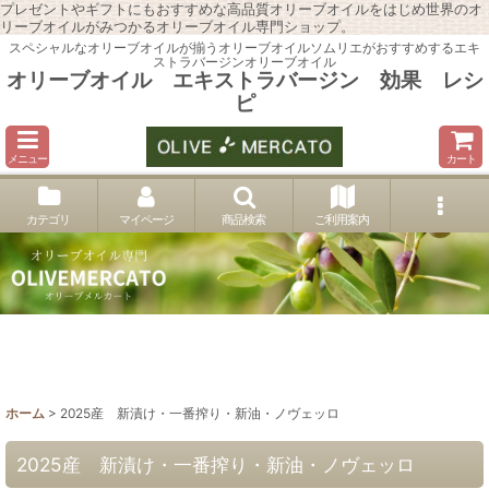
プレゼントやギフトにもおすすめな高品質オリーブオイルをはじめ世界のオ
リーブオイルがみつかるオリーブオイル専門ショップ。
スペシャルなオリーブオイルが揃うオリーブオイルソムリエがおすすめするエキ
ストラバージンオリーブオイル
オリーブオイル エキストラバージン 効果 レシ
ピ
メニュー
カート
カテゴリ
マイページ
商品検索
ご利用案内
ホーム
>
2025産 新漬け・一番搾り・新油・ノヴェッロ
2025産 新漬け・一番搾り・新油・ノヴェッロ