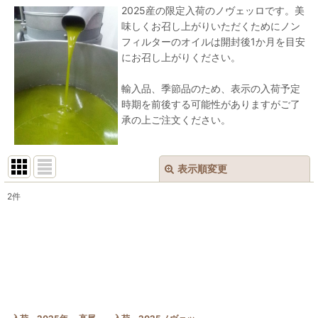
2025産の限定入荷のノヴェッロです。美
味しくお召し上がりいただくためにノン
フィルターのオイルは開封後1か月を目安
にお召し上がりください。
輸入品、季節品のため、表示の入荷予定
時期を前後する可能性がありますがご了
承の上ご注文ください。
表示順変更
閉じる
2
件
表示数
:
並び順
:
絞り込む