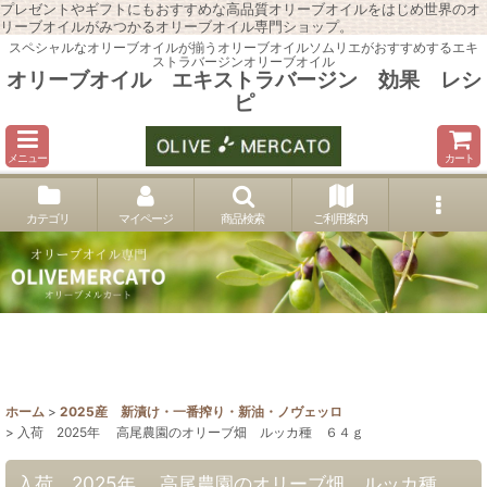
プレゼントやギフトにもおすすめな高品質オリーブオイルをはじめ世界のオ
リーブオイルがみつかるオリーブオイル専門ショップ。
スペシャルなオリーブオイルが揃うオリーブオイルソムリエがおすすめするエキ
ストラバージンオリーブオイル
オリーブオイル エキストラバージン 効果 レシ
ピ
メニュー
カート
カテゴリ
マイページ
商品検索
ご利用案内
ホーム
>
2025産 新漬け・一番搾り・新油・ノヴェッロ
>
入荷 2025年 高尾農園のオリーブ畑 ルッカ種 ６４ｇ
入荷 2025年 高尾農園のオリーブ畑 ルッカ種