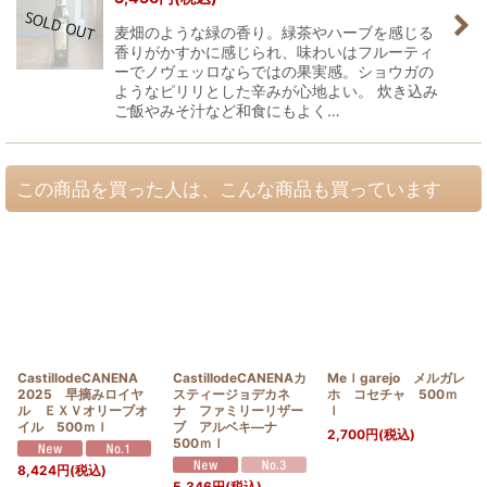
麦畑のような緑の香り。緑茶やハーブを感じる
香りがかすかに感じられ、味わいはフルーティ
ーでノヴェッロならではの果実感。ショウガの
ようなピリリとした辛みが心地よい。 炊き込み
ご飯やみそ汁など和食にもよく…
この商品を買った人は、こんな商品も買っています
CastillodeCANENA
CastillodeCANENAカ
Meｌgarejo メルガレ
2025 早摘みロイヤ
スティージョデカネ
ホ コセチャ 500ｍ
ル ＥＸＶオリーブオ
ナ ファミリーリザー
ｌ
イル 500ｍｌ
ブ アルベキ―ナ
2,700
円
(税込)
500ｍｌ
8,424
円
(税込)
5,346
円
(税込)