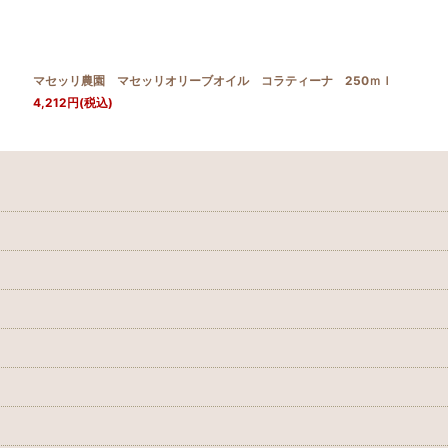
絞り込む
ｌ
マセッリ農園 マセッリオリーブオイル コラティーナ 250ｍｌ
4,212
円
(税込)