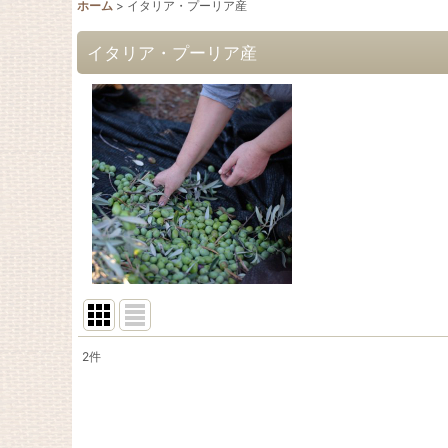
ホーム
>
イタリア・プーリア産
イタリア・プーリア産
2
件
表示数
:
並び順
: