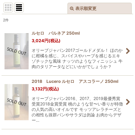
表示順変更
閉じる
2
件
表示数
:
ルセロ バルネア 250ml
3,024
円
(税込)
並び順
:
オリーブジャパン2017ゴールドメダル！ ほのか
に柑橘を感じ、スパイスやハーブを感じるエキ
絞り込む
ゾチックな風味 ナッツのようなフィニッシュ 牛
肉のタリアータなどにいかがでしょうか？
2018 Lucero ルセロ アスコラーノ 250ml
3,132
円
(税込)
オリーブジャパン2016、2017、2019最優秀賞
受賞2018金賞受賞 桃のような甘〜い香りが特徴
の人気の高いオイルです モッツアレラチーズと
の相性も抜群パンやサラダは勿論 お肉からデザ
ー…