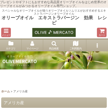
プレゼントやギフトにもおすすめな高品質オリーブオイルをはじめ世界のオ
リーブオイルがみつかるオリーブオイル専門ショップ。
スペシャルなオリーブオイルが揃うオリーブオイルソムリエがおすすめするエキ
ストラバージンオリーブオイル
オリーブオイル エキストラバージン 効果 レシ
ピ
メニュー
カート
カテゴリ
マイページ
商品検索
ご利用案内
ホーム
>
アメリカ産
アメリカ産