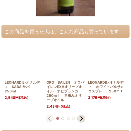
この商品を買った人は、こんな商品も買っています
LEONARDIレオナルデ
ORO BAILEN オロバ
LEONARDIレオナルデ
ィ SABA サバ
イレンEXVオリーブオ
ィ ホワイトバルサミ
250ml
イル オヒブランカ
コスプレー 250ｍｌ
250ｍｌ 早摘みオリ
2,548
円
(税込)
3,175
円
(税込)
ーブオイル
2,484
円
(税込)