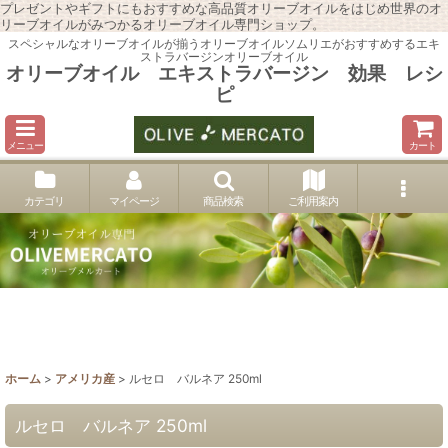
プレゼントやギフトにもおすすめな高品質オリーブオイルをはじめ世界のオ
リーブオイルがみつかるオリーブオイル専門ショップ。
スペシャルなオリーブオイルが揃うオリーブオイルソムリエがおすすめするエキ
ストラバージンオリーブオイル
オリーブオイル エキストラバージン 効果 レシ
ピ
メニュー
カート
カテゴリ
マイページ
商品検索
ご利用案内
ホーム
>
アメリカ産
>
ルセロ バルネア 250ml
ルセロ バルネア 250ml