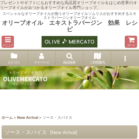
プレゼントやギフトにもおすすめな高品質オリーブオイルをはじめ世界のオ
リーブオイルがみつかるオリーブオイル専門ショップ。
スペシャルなオリーブオイルが揃うオリーブオイルソムリエがおすすめするエキ
ストラバージンオリーブオイル
オリーブオイル エキストラバージン 効果 レシ
ピ
メニュー
カート
カテゴリ
マイページ
商品検索
ご利用案内
ホーム
>
New Arrival
>
ソース・スパイス
ソース・スパイス
[
New Arrival
]