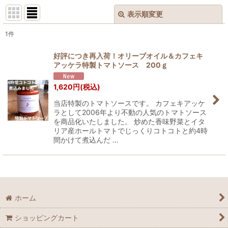
表示順変更
閉じる
1
件
表示数
:
好評につき再入荷！オリーブオイル＆カフェキ
アッケラ特製トマトソース 200ｇ
並び順
:
1,620
円
(税込)
絞り込む
当店特製のトマトソースです。 カフェキアッケ
ラとして2006年より不動の人気のトマトソース
を商品化いたしました。 炒めた香味野菜とイタ
リア産ホールトマトでじっくりコトコトと約4時
間かけて煮込んだ …
ホーム
ショッピングカート