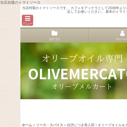
当店自慢のトマトソース
当店特製のトマトソースです。 カフェキアッケラとして2006年よ
足してお使いください。 基本のトマ
メニュー
カテゴリ
マイペー
ホーム
>
ソース・スパイス
>
好評につき再入荷！オリーブオイル＆カ