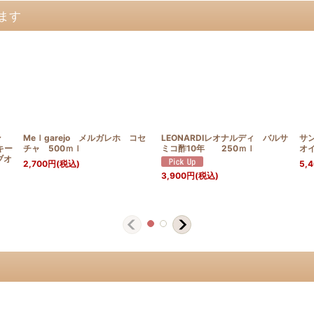
ます
ン
Meｌgarejo メルガレホ コセ
LEONARDIレオナルディ バルサ
サ
キー
チャ 500ｍｌ
ミコ酢10年 250ｍｌ
オイ
ブオ
2,700
円
(税込)
5,
3,900
円
(税込)