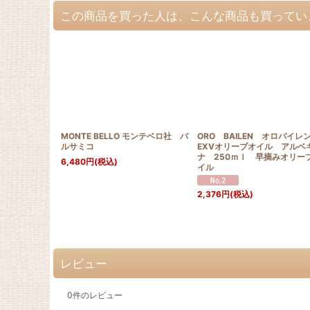
この商品を買った人は、こんな商品も買ってい
MONTE BELLO モンテベロ社 バ
ORO BAILEN オロバイレ
ルサミコ
EXVオリーブオイル アルベ
ナ 250ｍｌ 早摘みオリー
6,480
円
(税込)
イル
2,376
円
(税込)
レビュー
0
件のレビュー