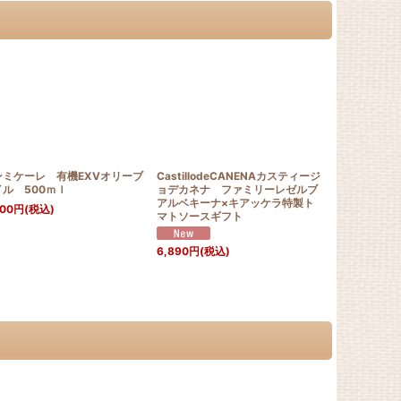
ンミケーレ 有機EXVオリーブ
CastillodeCANENAカスティージ
オリーブオ
ル 500ｍｌ
ョデカネナ ファミリーレゼルブ
440
円
(税込)
アルベキーナ×キアッケラ特製ト
400
円
(税込)
マトソースギフト
6,890
円
(税込)