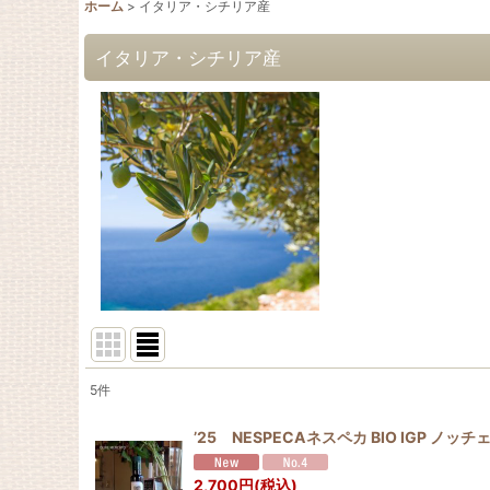
ホーム
>
イタリア・シチリア産
イタリア・シチリア産
5
件
表示数
:
’25 NESPECAネスペカ BIO IGP ノ
並び順
:
2,700
円
(税込)