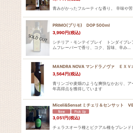
青みがかったフルーティな香り。 辛味や
PRIMO(プリモ) DOP 500ml
3,990
円
(税込)
シチリア・モンテイブレイ トンダイブレ
ムフレーバーで香り、コク、旨味、辛み…
MANDRA NOVA マンドラノヴァ ＥＸ
3,564
円
(税込)
青リンゴや麦畑のような爽快なかおり、アー
年高得点を獲得しています
Miceli&Sensat ミチェリ＆センサット
3,051
円
(税込)
チェラスオーラ種とピクアル種をブレンドし