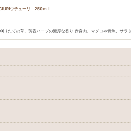
'CIURIウチューリ 250ｍｌ
や刈りたての草、芳香ハーブの濃厚な香り 赤身肉、マグロや青魚、サラ