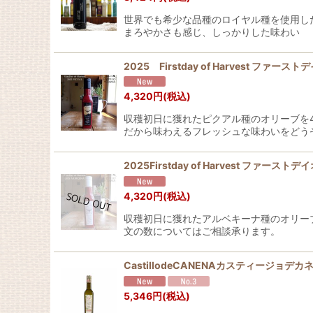
世界でも希少な品種のロイヤル種を使用し
まろやかさも感じ、しっかりした味わい
2025 Firstday of Harvest フ
4,320
円
(税込)
収穫初日に獲れたピクアル種のオリーブを
だから味わえるフレッシュな味わいをどうぞ
2025Firstday of Harvest フ
4,320
円
(税込)
収穫初日に獲れたアルベキーナ種のオリー
文の数についてはご相談承ります。
CastillodeCANENAカスティージ
5,346
円
(税込)