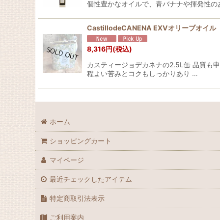
個性豊かなオイルで、青バナナや揮発性のある
CastillodeCANENA EXVオリーブオイ
8,316
円
(税込)
カスティージョデカネナの2.5L缶 品質
程よい苦みとコクもしっかりあり …
ホーム
ショッピングカート
マイページ
最近チェックしたアイテム
特定商取引法表示
ご利用案内