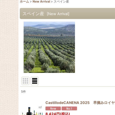
ホーム
>
New Arrival
>
スペイン産
スペイン産
[
New Arrival
]
5
件
表示数
:
CastillodeCANENA 2025 早摘
並び順
:
8,424
円
(税込)