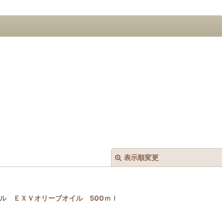
表示順変更
みロイヤル ＥＸＶオリーブオイル 500ｍｌ