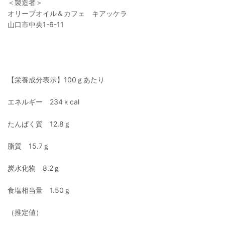
＜製造者＞
オリーブオイル＆カフェ キアッケラ
山口市中央1-6-11
【栄養成分表示】100ｇあたり
エネルギー 234ｋcal
たんぱく質 12.8ｇ
脂質 15.7ｇ
炭水化物 8.2ｇ
食塩相当量 1.50ｇ
（推定値）