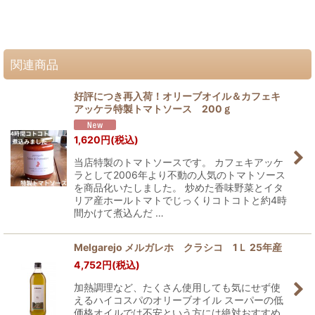
関連商品
好評につき再入荷！オリーブオイル＆カフェキ
アッケラ特製トマトソース 200ｇ
1,620
円
(税込)
当店特製のトマトソースです。 カフェキアッケ
ラとして2006年より不動の人気のトマトソース
を商品化いたしました。 炒めた香味野菜とイタ
リア産ホールトマトでじっくりコトコトと約4時
間かけて煮込んだ …
Melgarejo メルガレホ クラシコ 1Ｌ 25年産
4,752
円
(税込)
加熱調理など、たくさん使用しても気にせず使
えるハイコスパのオリーブオイル スーパーの低
価格オイルでは不安という方には絶対おすすめ