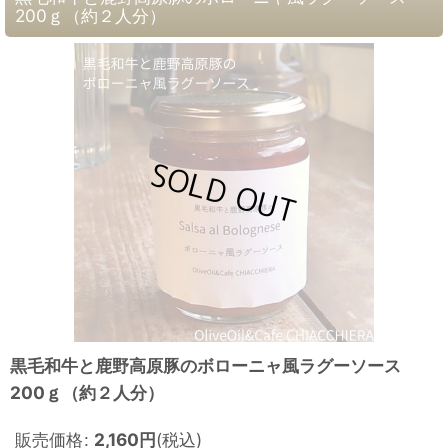
200ｇ（約２人分）
黒毛和牛と鹿野高原豚のボローニャ風ラグーソース
200ｇ（約２人分）
販売価格
:
2,160
円
(税込)