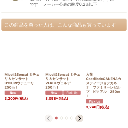
です！ メーカー公表の酸度0.2％以下
この商品を買った人は、こんな商品も買っています
Miceli&Sensat ミチェ
Miceli&Sensat ミチェ
入荷
リ＆センサット
リ＆センサット
CastillodeCANENAカ
U'CIURIウチューリ
VERDEヴェルデ
スティージョデカネ
250ｍｌ
250ｍｌ
ナ ファミリーレゼル
ブ ピクアル 250ｍ
ｌ
3,200
円
(税込)
3,051
円
(税込)
3,240
円
(税込)