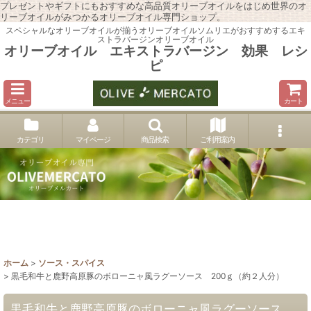
プレゼントやギフトにもおすすめな高品質オリーブオイルをはじめ世界のオ
リーブオイルがみつかるオリーブオイル専門ショップ。
スペシャルなオリーブオイルが揃うオリーブオイルソムリエがおすすめするエキ
ストラバージンオリーブオイル
オリーブオイル エキストラバージン 効果 レシ
ピ
メニュー
カート
カテゴリ
マイページ
商品検索
ご利用案内
ホーム
>
ソース・スパイス
>
黒毛和牛と鹿野高原豚のボローニャ風ラグーソース 200ｇ（約２人分）
黒毛和牛と鹿野高原豚のボローニャ風ラグーソース