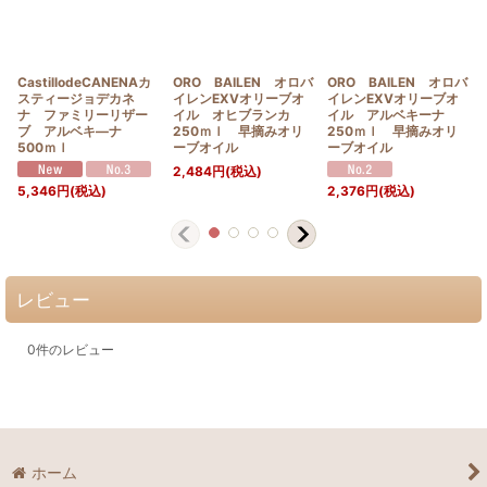
CastillodeCANENAカ
ORO BAILEN オロバ
ORO BAILEN オロバ
スティージョデカネ
イレンEXVオリーブオ
イレンEXVオリーブオ
ナ ファミリーリザー
イル オヒブランカ
イル アルベキーナ
ブ アルベキ―ナ
250ｍｌ 早摘みオリ
250ｍｌ 早摘みオリ
500ｍｌ
ーブオイル
ーブオイル
2,484
円
(税込)
5,346
円
(税込)
2,376
円
(税込)
レビュー
0
件のレビュー
ホーム