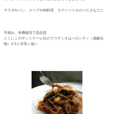
サラダやパン、スープや肉料理、ラグーソースのパスタなどに
手摘み、有機栽培で高品質
とくにこのサンミケーレ社のラウデミオはぺロシディ（過酸化
物）4.5と非常に低い