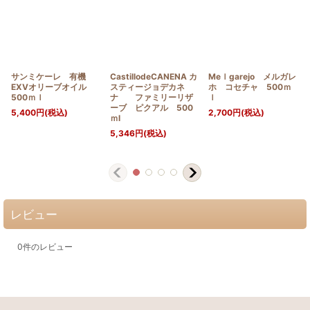
サンミケーレ 有機
CastillodeCANENA カ
Meｌgarejo メルガレ
EXVオリーブオイル
スティージョデカネ
ホ コセチャ 500ｍ
500ｍｌ
ナ ファミリーリザ
ｌ
ーブ ピクアル 500
5,400
円
(税込)
2,700
円
(税込)
ｍⅼ
5,346
円
(税込)
レビュー
0
件のレビュー