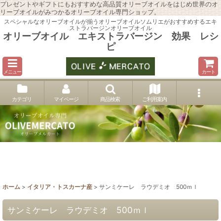
プレゼントやギフトにもおすすめな高品質オリーブオイルをはじめ世界のオ
リーブオイルがみつかるオリーブオイル専門ショップ。
スペシャルなオリーブオイルが揃うオリーブオイルソムリエがおすすめするエキ
ストラバージンオリーブオイル
オリーブオイル エキストラバージン 効果 レシ
ピ
メニュー
カート
カテゴリ
マイページ
商品検索
ご利用案内
ホーム
>
イタリア・トスカーナ産
>
サンミケーレ ラウデミオ 500ｍｌ
サンミケーレ ラウデミオ 500ｍｌ