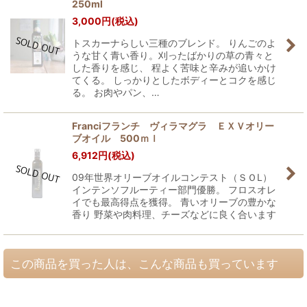
250ml
3,000
円
(税込)
トスカーナらしい三種のブレンド。 りんごのよ
うな甘く青い香り。刈ったばかりの草の青々と
した香りを感じ、 程よく苦味と辛みが追いかけ
てくる。 しっかりとしたボディーとコクを感じ
る。 お肉やパン、…
Franciフランチ ヴィラマグラ ＥＸＶオリー
ブオイル 500ｍｌ
6,912
円
(税込)
09年世界オリーブオイルコンテスト（ＳＯL）
インテンソフルーティー部門優勝。 フロスオレ
イでも最高得点を獲得。 青いオリーブの豊かな
香り 野菜や肉料理、チーズなどに良く合います
この商品を買った人は、こんな商品も買っています