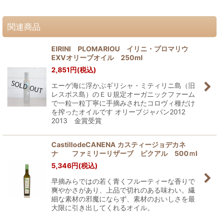
関連商品
EIRINI PLOMARIOU イリニ・プロマリウ
EXVオリーブオイル 250ml
2,851
円
(税込)
エーゲ海に浮かぶギリシャ・ミティリニ島（旧
レスボス島）のＥＵ規定オーガニックファーム
で一粒一粒丁寧に手摘みされたコロヴィ種だけ
を搾ったオイルです オリーブジャパン2012
2013 金賞受賞
CastillodeCANENA カスティージョデカネ
ナ ファミリーリザーブ ピクアル 500ｍⅼ
5,346
円
(税込)
早摘みらではの若く青くフルーティーな香りで
爽やかさがあり、上品で切れのある味わい。繊
細な素材の邪魔にならず、素材のおいしさを最
大限に引き出してくれるオイル。