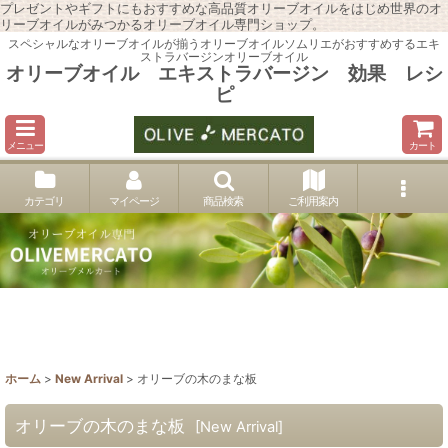
プレゼントやギフトにもおすすめな高品質オリーブオイルをはじめ世界のオ
リーブオイルがみつかるオリーブオイル専門ショップ。
スペシャルなオリーブオイルが揃うオリーブオイルソムリエがおすすめするエキ
ストラバージンオリーブオイル
オリーブオイル エキストラバージン 効果 レシ
ピ
メニュー
カート
カテゴリ
マイページ
商品検索
ご利用案内
ホーム
>
New Arrival
>
オリーブの木のまな板
オリーブの木のまな板
[
New Arrival
]