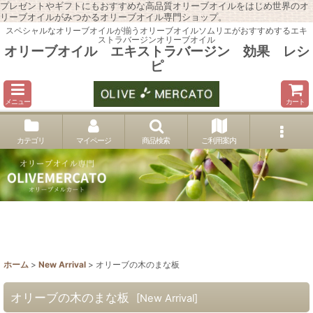
プレゼントやギフトにもおすすめな高品質オリーブオイルをはじめ世界のオ
リーブオイルがみつかるオリーブオイル専門ショップ。
スペシャルなオリーブオイルが揃うオリーブオイルソムリエがおすすめするエキ
ストラバージンオリーブオイル
オリーブオイル エキストラバージン 効果 レシ
ピ
メニュー
カート
カテゴリ
マイページ
商品検索
ご利用案内
ホーム
>
New Arrival
>
オリーブの木のまな板
オリーブの木のまな板
[
New Arrival
]