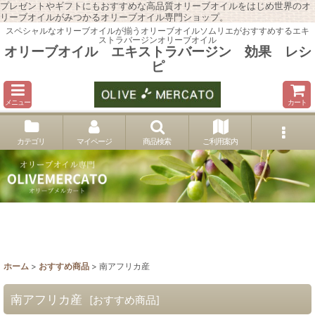
プレゼントやギフトにもおすすめな高品質オリーブオイルをはじめ世界のオ
リーブオイルがみつかるオリーブオイル専門ショップ。
スペシャルなオリーブオイルが揃うオリーブオイルソムリエがおすすめするエキ
ストラバージンオリーブオイル
オリーブオイル エキストラバージン 効果 レシ
ピ
メニュー
カート
カテゴリ
マイページ
商品検索
ご利用案内
ホーム
>
おすすめ商品
>
南アフリカ産
南アフリカ産
[
おすすめ商品
]