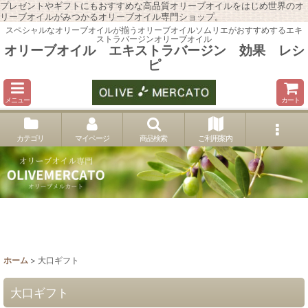
プレゼントやギフトにもおすすめな高品質オリーブオイルをはじめ世界のオ
リーブオイルがみつかるオリーブオイル専門ショップ。
スペシャルなオリーブオイルが揃うオリーブオイルソムリエがおすすめするエキ
ストラバージンオリーブオイル
オリーブオイル エキストラバージン 効果 レシ
ピ
メニュー
カート
カテゴリ
マイページ
商品検索
ご利用案内
ホーム
>
大口ギフト
大口ギフト