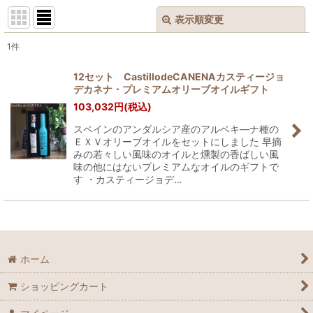
表示順変更
閉じる
1
件
表示数
:
12セット CastillodeCANENAカスティージョ
デカネナ・プレミアムオリーブオイルギフト
並び順
:
103,032
円
(税込)
スペインのアンダルシア産のアルベキ―ナ種の
絞り込む
ＥＸＶオリーブオイルをセットにしました 早摘
みの若々しい風味のオイルと燻製の香ばしい風
味の他にはないプレミアムなオイルのギフトで
す ・カスティージョデ…
ホーム
ショッピングカート