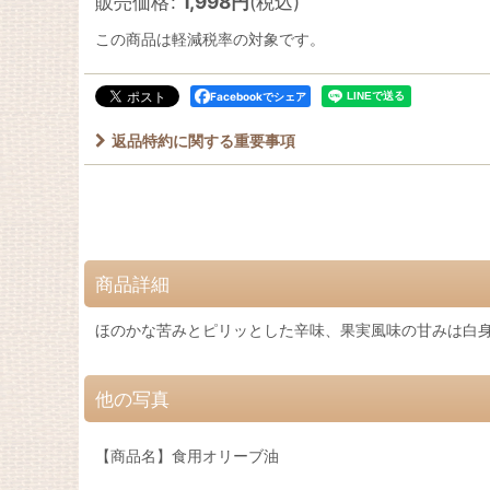
販売価格
:
1,998
円
(税込)
この商品は軽減税率の対象です。
Facebookでシェア
返品特約に関する重要事項
商品詳細
ほのかな苦みとピリッとした辛味、果実風味の甘みは白
他の写真
【商品名】食用オリーブ油