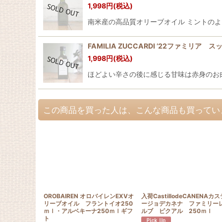
1,998
円
(税込)
南米産の高品質オリーブオイル ミントの
FAMILIA ZUCCARDI ’22ファミリア
1,998
円
(税込)
ほどよい辛さの後に感じる甘味は赤身のお
この商品を買った人は、こんな商品も買ってい
OROBAIREN オロバイレンEXVオ
入荷CastillodeCANENAカ
リーブオイル フラントイオ250
ージョデカネナ ファミリー
ｍｌ・アルベキーナ250ｍｌギフ
ルブ ピクアル 250ｍｌ
ト