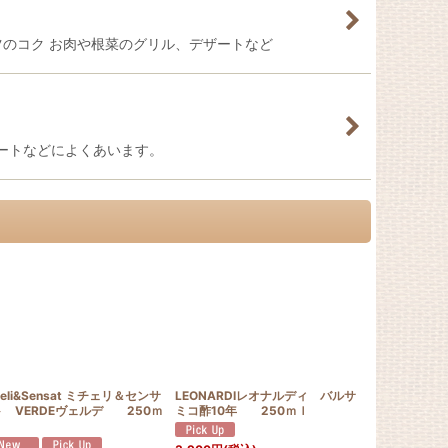
ツのコク お肉や根菜のグリル、デザートなど
ートなどによくあいます。
celi&Sensat ミチェリ＆センサ
LEONARDIレオナルディ バルサ
Melgarej
ト VERDEヴェルデ 250ｍ
ミコ酢10年 250ｍｌ
ーナ 250
2,376
円
(税込