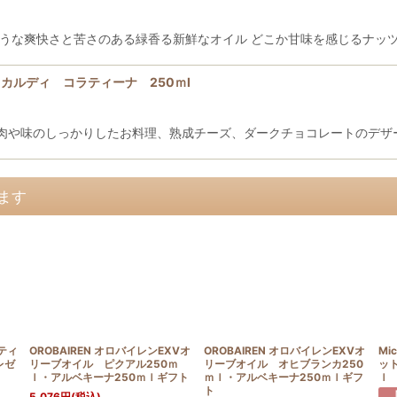
ような爽快さと苦さのある緑香る新鮮なオイル どこか甘味を感じるナッ
 スッカルディ コラティーナ 250ｍl
肉や味のしっかりしたお料理、熟成チーズ、ダークチョコレートのデザ
ます
スティ
OROBAIREN オロバイレンEXVオ
OROBAIREN オロバイレンEXVオ
Mi
レゼ
リーブオイル ピクアル250ｍ
リーブオイル オヒブランカ250
ッ
ｌ・アルベキーナ250ｍｌギフト
ｍｌ・アルベキーナ250ｍｌギフ
ｌ
ト
5,076
円
(税込)