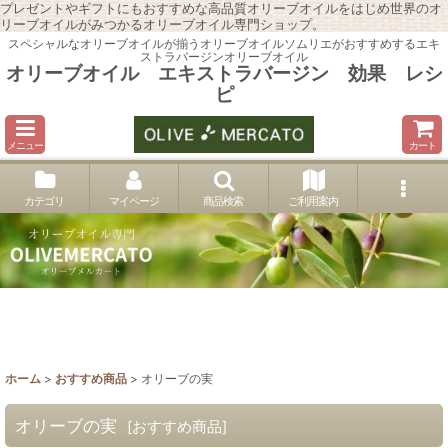
プレゼントやギフトにもおすすめな高品質オリーブオイルをはじめ世界のオ
リーブオイルがみつかるオリーブオイル専門ショップ。
スペシャルなオリーブオイルが揃うオリーブオイルソムリエがおすすめするエキ
ストラバージンオリーブオイル
オリーブオイル エキストラバージン 効果 レシ
ピ
メニュー
カート
カテゴリ
マイページ
商品検索
ご利用案内
ホーム
>
おすすめ商品
>
オリーブの実
オリーブの実
[
おすすめ商品
]