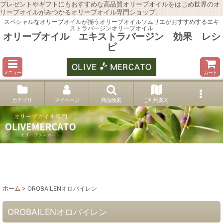
プレゼントやギフトにもおすすめな高品質オリーブオイルをはじめ世界のオ
リーブオイルがみつかるオリーブオイル専門ショップ。
スペシャルなオリーブオイルが揃うオリーブオイルソムリエがおすすめするエキ
ストラバージンオリーブオイル
オリーブオイル エキストラバージン 効果 レシ
ピ
メニュー
カート
カテゴリ
マイページ
商品検索
ご利用案内
ホーム
>
OROBAILENオロバイレン
OROBAILENオロバイレン