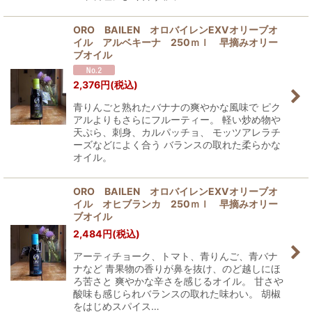
ORO BAILEN オロバイレンEXVオリーブオ
イル アルベキーナ 250ｍｌ 早摘みオリー
ブオイル
2,376
円
(税込)
青りんごと熟れたバナナの爽やかな風味で ピク
アルよりもさらにフルーティー。 軽い炒め物や
天ぷら、刺身、カルパッチョ、 モッツアレラチ
ーズなどによく合う バランスの取れた柔らかな
オイル。
ORO BAILEN オロバイレンEXVオリーブオ
イル オヒブランカ 250ｍｌ 早摘みオリー
ブオイル
2,484
円
(税込)
アーティチョーク、トマト、青りんご、青バナ
ナなど 青果物の香りが鼻を抜け、のど越しにほ
ろ苦さと 爽やかな辛さを感じるオイル。 甘さや
酸味も感じられバランスの取れた味わい。 胡椒
をはじめスパイス…