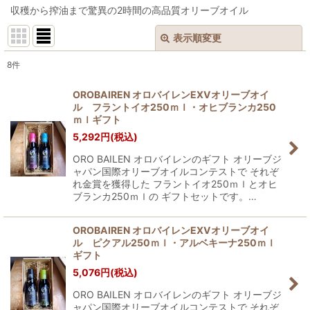
収穫から搾油まで驚異の2時間の高品質オリーブオイル
表示順変更
閉じる
8
件
表示数
:
OROBAIREN オロバイレンEXVオリーブオイ
ル フラントイオ250ｍｌ・オヒブランカ250
並び順
:
ｍｌギフト
5,292
円
(税込)
絞り込む
ORO BAILEN オロバイレンのギフト オリーブジ
ャパン国際オリーブオイルコンテストで それぞ
れ金賞を獲得した フラントイオ250ｍｌとオヒ
ブランカ250ｍｌの ギフトセットです。…
OROBAIREN オロバイレンEXVオリーブオイ
ル ピクアル250ｍｌ・アルベキーナ250ｍｌ
ギフト
5,076
円
(税込)
ORO BAILEN オロバイレンのギフト オリーブジ
ャパン国際オリーブオイルコンテストで それぞ