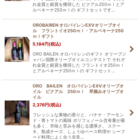
れ金賞と銀賞を獲得した ピクアル250ｍｌとア
ルベキーナ250ｍｌの ギフトセットです…
OROBAIREN オロバイレンEXVオリーブオイ
ル フラントイオ250ｍｌ・アルベキーナ250
ｍｌギフト
5,184
円
(税込)
ORO BAILEN オロバイレンのギフト オリーブジ
ャパン国際オリーブオイルコンテストで それぞ
れ金賞と銀賞を獲得した フラントイオ250ｍｌ
とアルベキーナ250ｍｌの ギフトセット…
ORO BAILEN オロバイレンEXVオリーブオ
イル ピクアル 250ｍｌ 早摘みオリーブオ
イル
2,376
円
(税込)
フレッシュな果物の香りと、バナナ・アーモン
ド・青トマトの風味 ポリフェノール含有量が最
も多く、辛味と苦みを感じる濃厚さ。 ステー
キ、熟成チーズ、しょうゆベース料理や シーフ
ード料理によく合う非常…