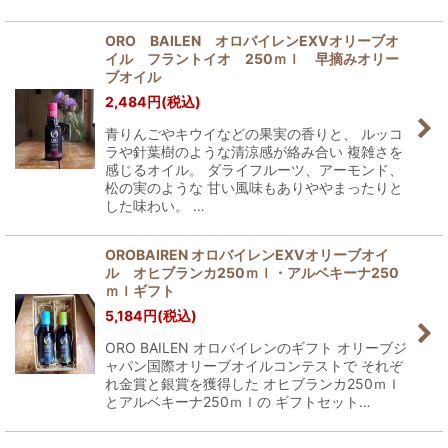
ORO BAILEN オロバイレンEXVオリーブオ
イル フラントイオ 250ｍｌ 早摘みオリー
ブオイル
2,484
円
(税込)
青りんごやキウイなどの果実の香りと、 ルッコ
ラや針葉樹のような清涼感が絡み合い 複雑さを
感じるオイル。 ダライフルーツ、アーモンド、
松の実のような 甘い風味もありややまったりと
した味わい。 …
OROBAIREN オロバイレンEXVオリーブオイ
ル オヒブランカ250ｍｌ・アルベキーナ250
ｍｌギフト
5,184
円
(税込)
ORO BAILEN オロバイレンのギフト オリーブジ
ャパン国際オリーブオイルコンテストで それぞ
れ金賞と銀賞を獲得した オヒブランカ250ｍｌ
とアルベキーナ250ｍｌの ギフトセット…