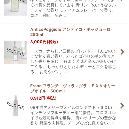
くの賞を受賞しています 青リンゴのようなフル
ーティーな香り ミディアムフレーバーで香り、
コク、旨味、辛み…
AnticoPoggiolo アンティコ・ポッジョーロ
250ml
3,000
円
(税込)
トスカーナらしい三種のブレンド。 りんごのよ
うな甘く青い香り。刈ったばかりの草の青々と
した香りを感じ、 程よく苦味と辛みが追いかけ
てくる。 しっかりとしたボディーとコクを感じ
る。 お肉やパン、…
Franciフランチ ヴィラマグラ ＥＸＶオリー
ブオイル 500ｍｌ
6,912
円
(税込)
09年世界オリーブオイルコンテスト（ＳＯL）
インテンソフルーティー部門優勝。 フロスオレ
イでも最高得点を獲得。 青いオリーブの豊かな
香り 野菜や肉料理、チーズなどに良く合います