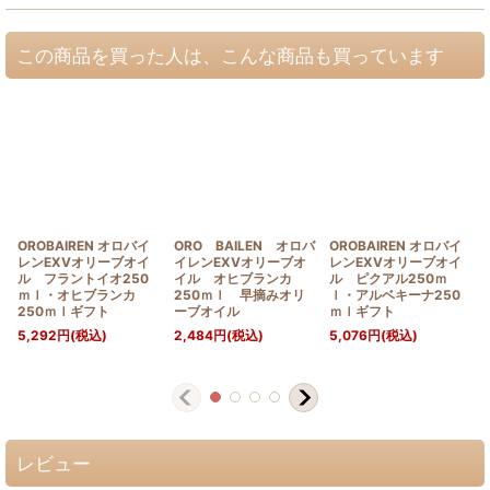
この商品を買った人は、こんな商品も買っています
OROBAIREN オロバイ
ORO BAILEN オロバ
OROBAIREN オロバイ
レンEXVオリーブオイ
イレンEXVオリーブオ
レンEXVオリーブオイ
ル フラントイオ250
イル オヒブランカ
ル ピクアル250ｍ
ｍｌ・オヒブランカ
250ｍｌ 早摘みオリ
ｌ・アルベキーナ250
250ｍｌギフト
ーブオイル
ｍｌギフト
5,292
円
(税込)
2,484
円
(税込)
5,076
円
(税込)
レビュー