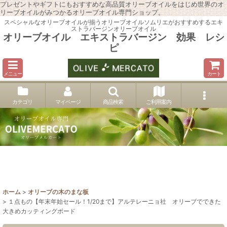
プレゼントやギフトにもおすすめな高品質オリーブオイルをはじめ世界のオ
リーブオイルがみつかるオリーブオイル専門ショップ。
スペシャルなオリーブオイルが揃うオリーブオイルソムリエがおすすめするエキ
ストラバージンオリーブオイル
オリーブオイル エキストラバージン 効果 レシ
ピ
メニュー
カート
カテゴリ
マイページ
商品検索
ご利用案内
ホーム
>
オリーブの木のまな板
>
１点もの【年末年始セール！1/20まで】アルテレーニョ社 オリーブでできた
大きめカッティングボード