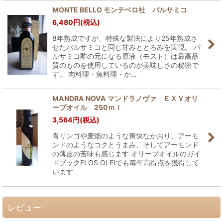
MONTE BELLO モンテベロ社 バルサミコ
6,480
円
(税込)
8年熟成ですが、特殊な製法により25年熟成さ
せたバルサミコと同じ甘みととろみを実現。 バ
ルサミコ酢の元になる原液（モスト）は最高品
質のものを使用しているのが美味しさの秘密で
す。 肉料理・魚料理・か…
MANDRA NOVA マンドラノヴァ ＥＸＶオリ
ーブオイル 250ｍｌ
3,564
円
(税込)
青リンゴや麦畑のような爽快なかおり、アーモ
ンドのようなコクとうまみ、そしてアーモンド
の薄皮の苦味も感じます オリーブオイルのガイ
ドブックFLOS OLEIでも毎年高得点を獲得して
います
レビュー