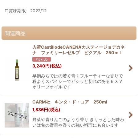
□賞味期限 2022/12
関連商品
入荷CastillodeCANENAカスティージョデカネ
ナ ファミリーレゼルブ ピクアル 250ｍｌ
3,240
円
(税込)
早摘みらではの若く青くフルーティーな香りで
程よくスパイシーでピシッと切れのあるＥＸＶ
オリーブオイルです
CARM社 キンタ・ド・コア 250ml
1,836
円
(税込)
野菜や青りんごのような香り きりっとした味わ
いは旬の野菜や香りの強い料理にも合います