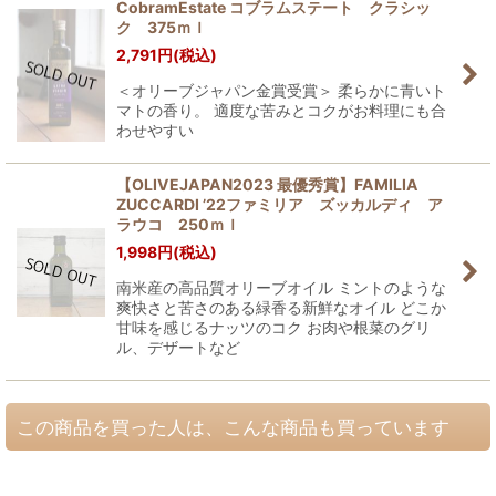
CobramEstate コブラムステート クラシッ
ク 375ｍｌ
2,791
円
(税込)
＜オリーブジャパン金賞受賞＞ 柔らかに青いト
マトの香り。 適度な苦みとコクがお料理にも合
わせやすい
【OLIVEJAPAN2023 最優秀賞】FAMILIA
ZUCCARDI ’22ファミリア ズッカルディ ア
ラウコ 250ｍｌ
1,998
円
(税込)
南米産の高品質オリーブオイル ミントのような
爽快さと苦さのある緑香る新鮮なオイル どこか
甘味を感じるナッツのコク お肉や根菜のグリ
ル、デザートなど
この商品を買った人は、こんな商品も買っています