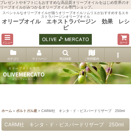
プレゼントやギフトにもおすすめな高品質オリーブオイルをはじめ世界のオ
リーブオイルがみつかるオリーブオイル専門ショップ。
スペシャルなオリーブオイルが揃うオリーブオイルソムリエがおすすめするエキ
ストラバージンオリーブオイル
オリーブオイル エキストラバージン 効果 レシ
ピ
メニュー
カート
カテゴリ
マイページ
商品検索
ご利用案内
ホーム
>
ポルトガル産
>
CARM社 キンタ・ド・ビスパードリザーブ 250ml
CARM社 キンタ・ド・ビスパードリザーブ 250ml