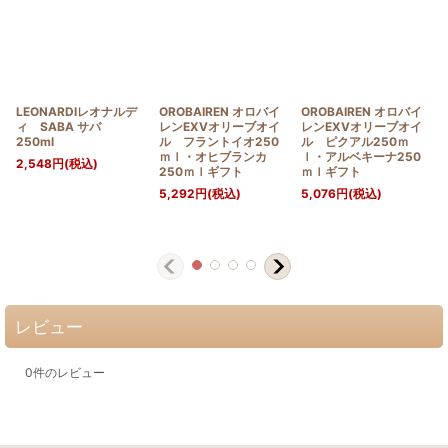
LEONARDIレオナルデ
OROBAIREN オロバイ
OROBAIREN オロバイ
ィ SABA サバ
レンEXVオリーブオイ
レンEXVオリーブオイ
250ml
ル フラントイオ250
ル ピクアル250ｍ
ｍｌ・オヒブランカ
ｌ・アルベキーナ250
2,548
円
(税込)
250ｍｌギフト
ｍｌギフト
5,292
円
(税込)
5,076
円
(税込)
レビュー
0
件のレビュー