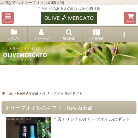
大切な方へオリーブオイルの贈り物
こだわりのある人の他とは違う贈り物
メニュー
カート
カテゴリ
マイページ
商品検索
ご利用案内
ホーム
>
New Arrival
>
オリーブオイルのギフト
オリーブオイルのギフト
[
New Arrival
]
当店オリジナルオリーブオイルのギフト