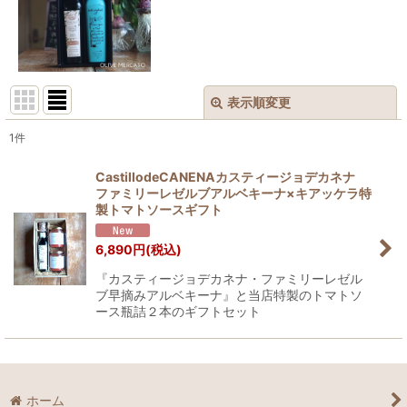
表示順変更
閉じる
1
件
表示数
:
CastillodeCANENAカスティージョデカネナ
ファミリーレゼルブアルベキーナ×キアッケラ特
並び順
:
製トマトソースギフト
6,890
円
(税込)
絞り込む
『カスティージョデカネナ・ファミリーレゼル
ブ早摘みアルベキーナ』と当店特製のトマトソ
ース瓶詰２本のギフトセット
ホーム