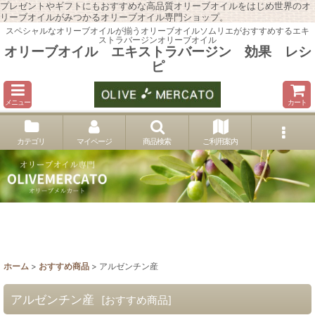
プレゼントやギフトにもおすすめな高品質オリーブオイルをはじめ世界のオ
リーブオイルがみつかるオリーブオイル専門ショップ。
スペシャルなオリーブオイルが揃うオリーブオイルソムリエがおすすめするエキ
ストラバージンオリーブオイル
オリーブオイル エキストラバージン 効果 レシ
ピ
メニュー
カート
カテゴリ
マイページ
商品検索
ご利用案内
ホーム
>
おすすめ商品
>
アルゼンチン産
アルゼンチン産
[
おすすめ商品
]