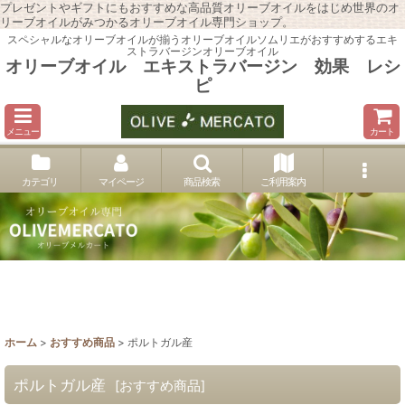
プレゼントやギフトにもおすすめな高品質オリーブオイルをはじめ世界のオ
リーブオイルがみつかるオリーブオイル専門ショップ。
スペシャルなオリーブオイルが揃うオリーブオイルソムリエがおすすめするエキ
ストラバージンオリーブオイル
オリーブオイル エキストラバージン 効果 レシ
ピ
メニュー
カート
カテゴリ
マイページ
商品検索
ご利用案内
ホーム
>
おすすめ商品
>
ポルトガル産
ポルトガル産
[
おすすめ商品
]