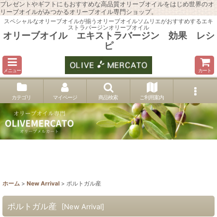
プレゼントやギフトにもおすすめな高品質オリーブオイルをはじめ世界のオ
リーブオイルがみつかるオリーブオイル専門ショップ。
スペシャルなオリーブオイルが揃うオリーブオイルソムリエがおすすめするエキ
ストラバージンオリーブオイル
オリーブオイル エキストラバージン 効果 レシ
ピ
メニュー
カート
カテゴリ
マイページ
商品検索
ご利用案内
ホーム
>
New Arrival
>
ポルトガル産
ポルトガル産
[
New Arrival
]