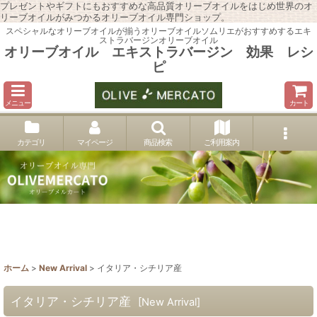
プレゼントやギフトにもおすすめな高品質オリーブオイルをはじめ世界のオ
リーブオイルがみつかるオリーブオイル専門ショップ。
スペシャルなオリーブオイルが揃うオリーブオイルソムリエがおすすめするエキ
ストラバージンオリーブオイル
オリーブオイル エキストラバージン 効果 レシ
ピ
メニュー
カート
カテゴリ
マイページ
商品検索
ご利用案内
ホーム
>
New Arrival
>
イタリア・シチリア産
イタリア・シチリア産
[
New Arrival
]