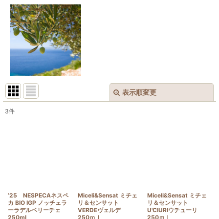
表示順変更
閉じる
3
件
表示数
:
並び順
:
絞り込む
’25 NESPECAネスペ
Miceli&Sensat ミチェ
Miceli&Sensat ミチェ
カ BIO IGP ノッチェラ
リ＆センサット
リ＆センサット
ーラデルベリーチェ
VERDEヴェルデ
U'CIURIウチューリ
250ml
250ｍｌ
250ｍｌ