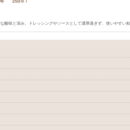
0年 250ｍｌ
適度な酸味と深み、ドレッシングやソースとして濃厚過ぎず、使いやすい