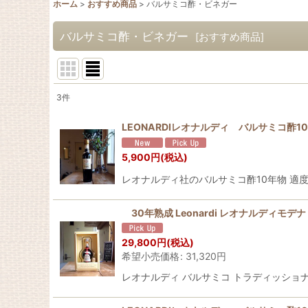
ホーム
>
おすすめ商品
>
バルサミコ酢・ビネガー
バルサミコ酢・ビネガー
[
おすすめ商品
]
3
件
表示数
:
LEONARDIレオナルディ バルサミコ酢
並び順
:
5,900
円
(税込)
レオナルディ社のバルサミコ酢10年物 
30年熟成 Leonardi レオナルディモ
29,800
円
(税込)
希望小売価格
:
31,320
円
レオナルディ バルサミコ トラディッショナ