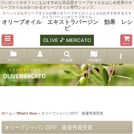
プレゼントやギフトにもおすすめな高品質オリーブオイルをはじめ世界のオ
リーブオイルがみつかるオリーブオイル専門ショップ。
スペシャルなオリーブオイルが揃うオリーブオイルソムリエがおすすめするエキ
ストラバージンオリーブオイル
オリーブオイル エキストラバージン 効果 レシ
ピ
メニュー
カート
カテゴリ
マイページ
商品検索
ご利用案内
ホーム
>
What's New
>
オリーブジャパン2017 最優秀賞受賞
オリーブジャパン2017 最優秀賞受賞