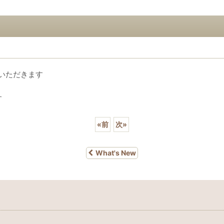
をいただきます
す
«
前
次
»
What's New