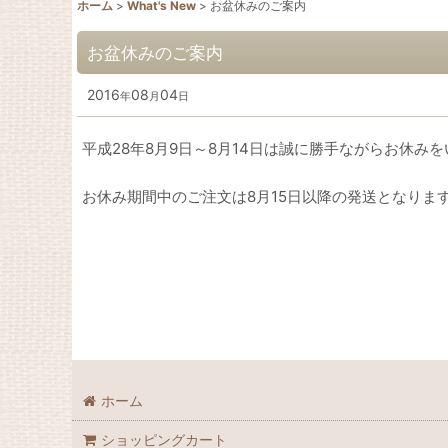
ホーム
>
What's New
>
お盆休みのご案内
お盆休みのご案内
2016
08
04
年
月
日
平成28年8月9日～8月14日は誠に勝手ながらお休み
お休み期間中のご注文は8月15日以降の発送となりま
ホーム
ショッピングカート