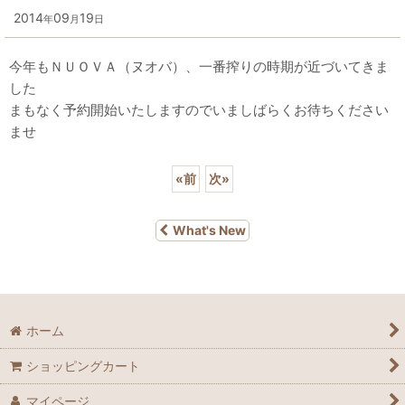
2014
09
19
年
月
日
今年もＮＵＯＶＡ（ヌオバ）、一番搾りの時期が近づいてきま
した
まもなく予約開始いたしますのでいましばらくお待ちください
ませ
«
前
次
»
What's New
ホーム
ショッピングカート
マイページ