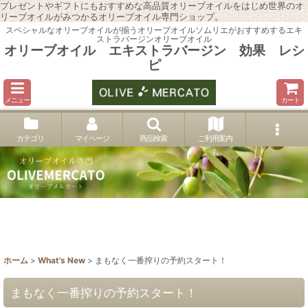
プレゼントやギフトにもおすすめな高品質オリーブオイルをはじめ世界のオ
リーブオイルがみつかるオリーブオイル専門ショップ。
スペシャルなオリーブオイルが揃うオリーブオイルソムリエがおすすめするエキ
ストラバージンオリーブオイル
オリーブオイル エキストラバージン 効果 レシ
ピ
メニュー
カート
カテゴリ
マイページ
商品検索
ご利用案内
ホーム
>
What's New
>
まもなく一番搾りの予約スタート！
まもなく一番搾りの予約スタート！