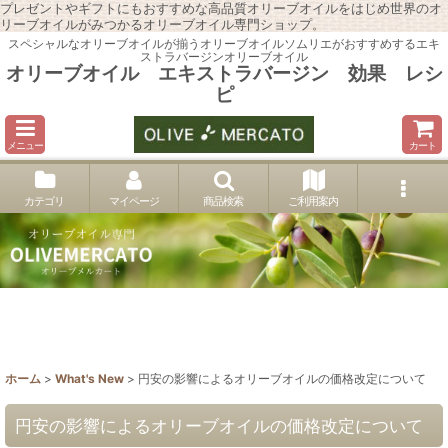
プレゼントやギフトにもおすすめな高品質オリーブオイルをはじめ世界のオ
リーブオイルがみつかるオリーブオイル専門ショップ。
スペシャルなオリーブオイルが揃うオリーブオイルソムリエがおすすめするエキ
ストラバージンオリーブオイル
オリーブオイル エキストラバージン 効果 レシ
ピ
メニュー
カート
カテゴリ
マイページ
商品検索
ご利用案内
ホーム
>
What's New
>
円安の影響によるオリーブオイルの価格改定について
円安の影響によるオリーブオイルの価格改定について