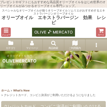
プレゼントやギフトにもおすすめな高品質オリーブオイルをはじめ世界のオ
リーブオイルがみつかるオリーブオイル専門ショップ。
スペシャルなオリーブオイルが揃うオリーブオイルソムリエがおすすめするエキ
ストラバージンオリーブオイル
オリーブオイル エキストラバージン 効果 レシ
ピ
メニュー
カート
カテゴリ
マイページ
商品検索
ご利用案内
ホーム
>
What's New
>
クレジットカード、コンビニ決済がご利用いただけるようになりました
クレジットカード、コンビニ決済がご利用いただける