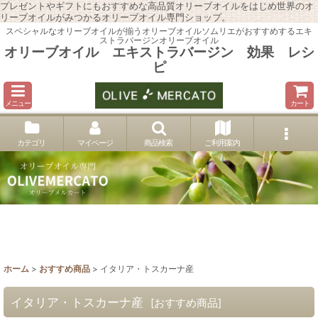
プレゼントやギフトにもおすすめな高品質オリーブオイルをはじめ世界のオ
リーブオイルがみつかるオリーブオイル専門ショップ。
スペシャルなオリーブオイルが揃うオリーブオイルソムリエがおすすめするエキ
ストラバージンオリーブオイル
オリーブオイル エキストラバージン 効果 レシ
ピ
メニュー
カート
カテゴリ
マイページ
商品検索
ご利用案内
ホーム
>
おすすめ商品
>
イタリア・トスカーナ産
イタリア・トスカーナ産
[
おすすめ商品
]