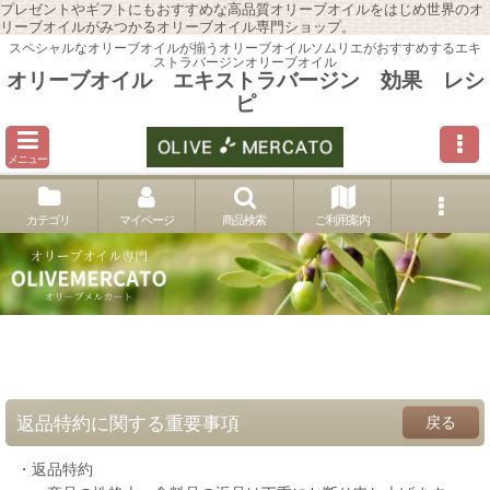
プレゼントやギフトにもおすすめな高品質オリーブオイルをはじめ世界のオ
リーブオイルがみつかるオリーブオイル専門ショップ。
スペシャルなオリーブオイルが揃うオリーブオイルソムリエがおすすめするエキ
ストラバージンオリーブオイル
オリーブオイル エキストラバージン 効果 レシ
ピ
メニュー
カテゴリ
マイページ
商品検索
ご利用案内
返品特約に関する重要事項
戻る
・返品特約