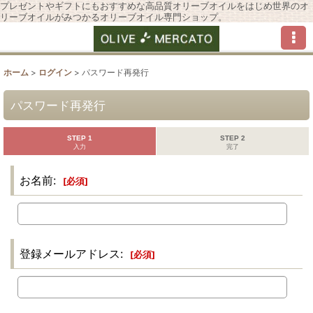
プレゼントやギフトにもおすすめな高品質オリーブオイルをはじめ世界のオ
リーブオイルがみつかるオリーブオイル専門ショップ。
ホーム
>
ログイン
>
パスワード再発行
パスワード再発行
STEP 1
STEP 2
入力
完了
お名前
:
[
必須
]
登録メールアドレス
:
[
必須
]