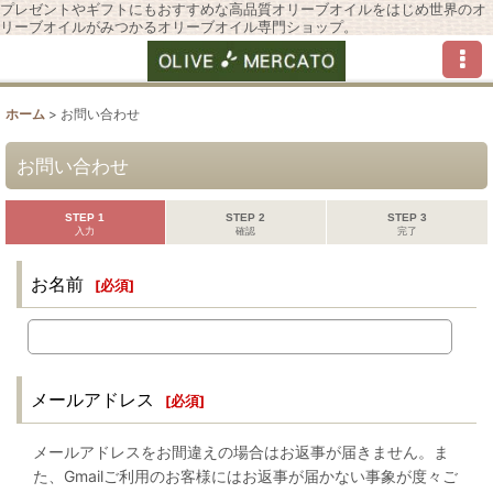
プレゼントやギフトにもおすすめな高品質オリーブオイルをはじめ世界のオ
リーブオイルがみつかるオリーブオイル専門ショップ。
ホーム
>
お問い合わせ
お問い合わせ
STEP 1
STEP 2
STEP 3
入力
確認
完了
お名前
[
必須
]
メールアドレス
[
必須
]
メールアドレスをお間違えの場合はお返事が届きません。ま
た、Gmailご利用のお客様にはお返事が届かない事象が度々ご