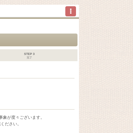
STEP 3
完了
い事象が度々ございます。
認ください。