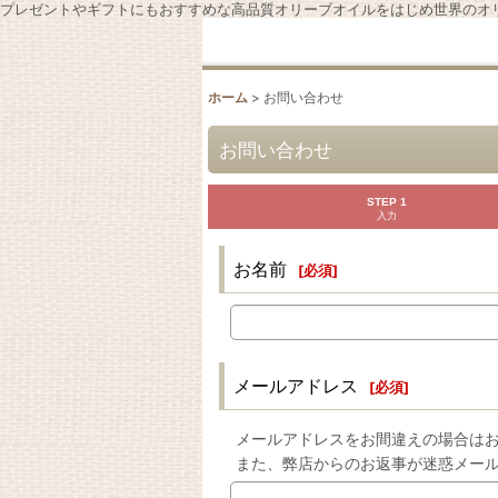
プレゼントやギフトにもおすすめな高品質オリーブオイルをはじめ世界のオ
ホーム
>
お問い合わせ
お問い合わせ
STEP 1
入力
お名前
[
必須
]
メールアドレス
[
必須
]
メールアドレスをお間違えの場合はお
また、弊店からのお返事が迷惑メー